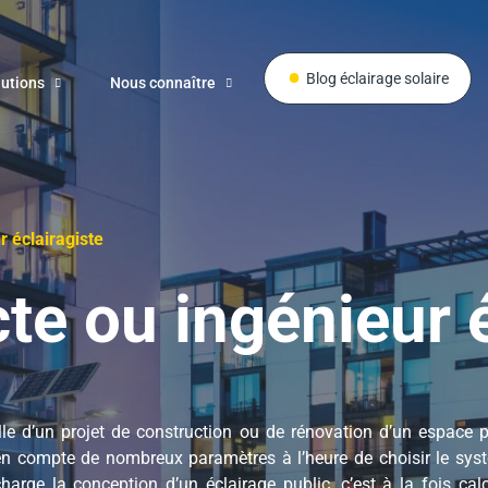
Blog éclairage solaire
lutions
Nous connaître
r éclairagiste
te ou ingénieur 
le d’un projet de construction ou de rénovation d’un espace pu
 en compte de nombreux paramètres à l’heure de choisir le syst
harge la conception d’un éclairage public, c’est à la fois calc