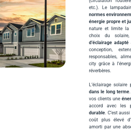
(circulation routièr
etc.). Le lampadai
normes environnem
énergie propre et 
nature et limite la
choix du solaire
d’éclairage adapté
conception, exte
responsables, alim
city grâce à l’énerg
réverbères.
L’éclairage solaire
dans le long terme
vos clients une
éner
accord avec les 
durable
. C’est auss
coût plus élevé d’
amorti par une absen