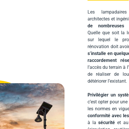
Les lampadaires
architectes et ingén
de nombreuses p
Quelle que soit la l
sur lequel le pr
rénovation doit avoir
s’installe en quelq
raccordement rés
l’accès du terrain à l
de réaliser de lou
détériorer l’existant.
Privilégier un syst
c’est opter pour une
les normes en vigue
conformité avec les
à la
sécurité
et a