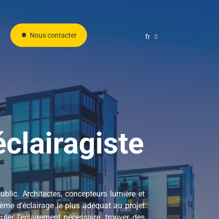
Nous contacter
fr
éclairagiste
blic. Architectes, concepteurs lumière et
ème d’éclairage le plus adéquat au projet
uler l’éclairement nécessaire, trouver des