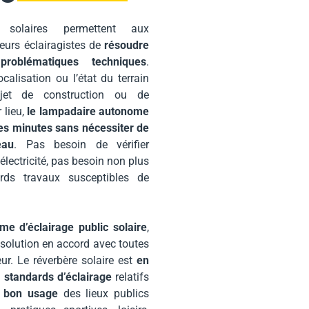
 solaires permettent aux
ieurs éclairagistes de
résoudre
roblématiques techniques
.
ocalisation ou l’état du terrain
ojet de construction ou de
 lieu,
le lampadaire autonome
ues minutes sans nécessiter de
eau
. Pas besoin de vérifier
’électricité, pas besoin non plus
rds travaux susceptibles de
ème d’éclairage public solaire
,
 solution en accord avec toutes
ur. Le réverbère solaire est
en
 standards d’éclairage
relatifs
u
bon usage
des lieux publics