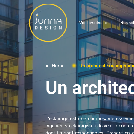
Vos besoins
Nos so
Home
Un architecte ou ingénieu
Un architec
L’éclairage est une composante essentiel
ingénieurs éclairagistes doivent prendre
dont ils sont responsables.
Prendre en c