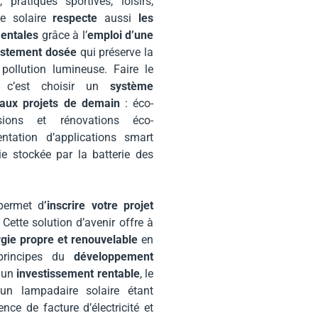
e, pratiques sportives, loisirs,
re solaire
respecte
aussi
les
entales
grâce à l’
emploi d’une
justement dosée
qui préserve la
 pollution lumineuse. Faire le
, c’est choisir un
système
 aux projets de demain
: éco-
nsions et rénovations éco-
entation d’applications smart
ie stockée par la batterie des
 permet d
’inscrire votre projet
. Cette solution d’avenir offre à
gie propre et renouvelable
en
principes du
développement
i un
investissement rentable
, le
un lampadaire solaire étant
ce de facture d’électricité et