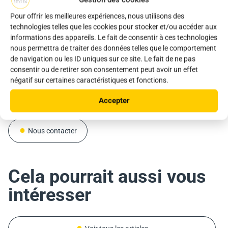
piétonnes, pistes cyclables et parking
l’éclairage de zone, aux parkings et places publiques
performances inégalées et des services connectés avec la
. Ce produit innovant
. Ce
propose une installation très simple et rapide avec des
produit innovant propose une installation très simple et
SunnApp, et s'installe très rapidement.
Pour offrir les meilleures expériences, nous utilisons des
performances inégalées et des services connectés tels que
rapide avec des performances inégalées et des services
technologies telles que les cookies pour stocker et/ou accéder aux
la Sunnap’.
connectés tels que la Sunnap’.
Vous avez un projet similaire ou tout autre projet ?
informations des appareils. Le fait de consentir à ces technologies
nous permettra de traiter des données telles que le comportement
Vous avez un projet similaire ou tout autre projet ?
Discutez avec nos commerciaux !
de navigation ou les ID uniques sur ce site. Le fait de ne pas
Discutez avec nos commerciaux !
Vous avez un projet similaire ou tout autre projet ?
consentir ou de retirer son consentement peut avoir un effet
Discutez avec nos commerciaux !
Télécharger la brochure
négatif sur certaines caractéristiques et fonctions.
Télécharger la brochure
Accepter
Télécharger la brochure
Nous contacter
Nous contacter
Nous contacter
Cela pourrait aussi vous
intéresser