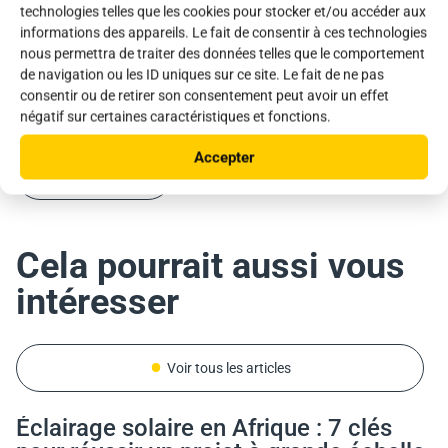
technologies telles que les cookies pour stocker et/ou accéder aux
Vous avez un projet similaire ou tout autre projet ?
Discutez avec nos commerciaux !
informations des appareils. Le fait de consentir à ces technologies
Discutez avec nos commerciaux !
Vous avez un projet similaire ou tout autre projet ?
nous permettra de traiter des données telles que le comportement
Discutez avec nos commerciaux !
de navigation ou les ID uniques sur ce site. Le fait de ne pas
Télécharger la brochure
consentir ou de retirer son consentement peut avoir un effet
Télécharger la brochure
négatif sur certaines caractéristiques et fonctions.
Télécharger la brochure
Nous contacter
Accepter
Nous contacter
Nous contacter
Cela pourrait aussi vous
intéresser
Voir tous les articles
Éclairage solaire en Afrique : 7 clés
Costa Rica
Italie
Costa Rica