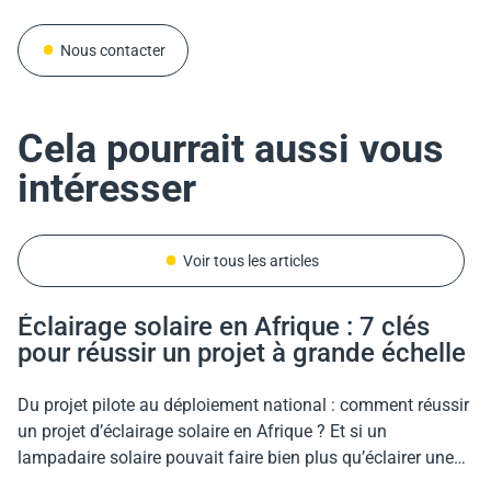
Nous contacter
Nous contacter
Nous contacter
Cela pourrait aussi vous
intéresser
Voir tous les articles
Éclairage solaire en Afrique : 7 clés
Costa Rica
Italie
Costa Rica
pour réussir un projet à grande échelle
Éclairage solaire du Puente de la
Italie : Sécuriser une nouvelle route
Éclairage solaire du Puente de la
Amistad au Costa Rica : 26
dès son ouverture grâce à l’éclairage
Amistad au Costa Rica : 26
Du projet pilote au déploiement national : comment réussir
lampadaires installés sur un pont de
solaire
lampadaires installés sur un pont de
un projet d’éclairage solaire en Afrique ? Et si un
780 mètres
780 mètres
lampadaire solaire pouvait faire bien plus qu’éclairer une
Dans le cadre d’un projet de nouvelle route en Italie, les
route ? En Afrique, l’éclairage public autonome représente