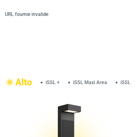
URL fournie invalide
Alto
iSSL +
iSSL Maxi Area
iSSL M