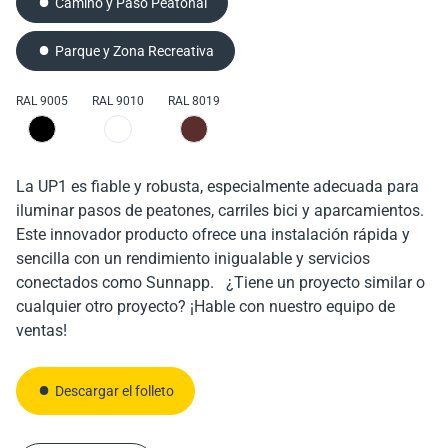
Camino y Paso Peatonal
RAL 9005
RAL 9005
RAL 9010
RAL 9010
RAL 8019
RAL 8019
Parque y Zona Recreativa
fiable y robusta, especialmente adecuada para
fiable, potente y robusta, especialmente
RAL 9005
RAL 9010
RAL 8019
la iluminación de carreteras, aparcamientos e industrias
adecuada para la iluminación de carreteras y
aparcamientos
La UP1 es fiable y robusta, especialmente adecuada para
iluminar pasos de peatones, carriles bici y aparcamientos.
Este innovador producto ofrece una instalación rápida y
sencilla con un rendimiento inigualable y servicios
Descargar el folleto
conectados como Sunnapp. ¿Tiene un proyecto similar o
Descargar el folleto
cualquier otro proyecto? ¡Hable con nuestro equipo de
ventas!
Contáctenos
Contáctenos
Descargar el folleto