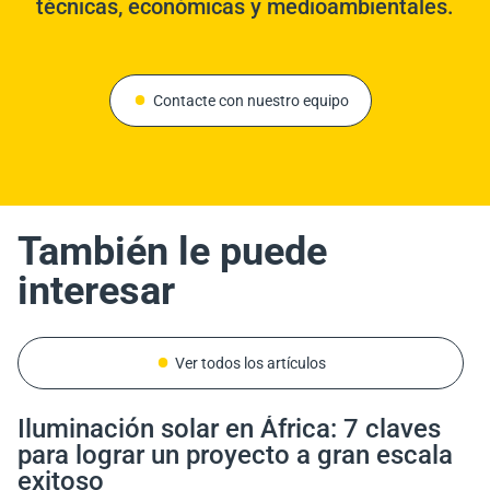
técnicas, económicas y medioambientales.
Contacte con nuestro equipo
También le puede
interesar
Ver todos los artículos
Iluminación solar en África: 7 claves
Marines, Espagne
Costa Rica
Italie
para lograr un proyecto a gran escala
Iluminar una rotonda aislada con
Iluminación solar del Puente de la
Italia: Asegurar una nueva carretera
exitoso