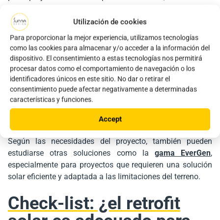
condiciones técnicas lo permiten.
Utilización de cookies
Gama UP
Para proporcionar la mejor experiencia, utilizamos tecnologías
como las cookies para almacenar y/o acceder a la información del
dispositivo. El consentimiento a estas tecnologías nos permitirá
Polivalente y eficiente, la
gama UP
responde a
procesar datos como el comportamiento de navegación o los
necesidades variadas: calles, carreteras, carriles bici,
identificadores únicos en este sitio. No dar o retirar el
aparcamientos, caminos o sitios aislados. Gracias a sus
consentimiento puede afectar negativamente a determinadas
paneles solares inclinables
, permite optimizar la
características y funciones.
captación de energía solar según la latitud y las
limitaciones del sitio.
Accept
Según las necesidades del proyecto, también pueden
estudiarse otras soluciones como la
gama EverGen
,
especialmente para proyectos que requieren una solución
solar eficiente y adaptada a las limitaciones del terreno.
Check-list: ¿el retrofit