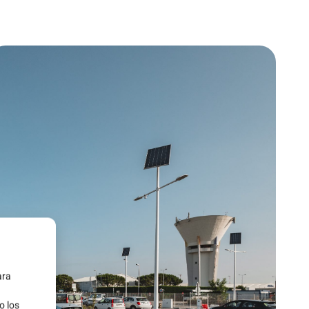
ara
o los