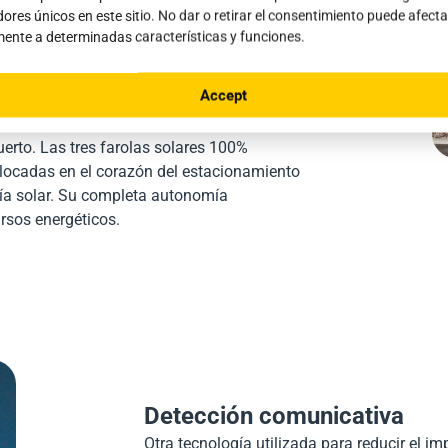
erto instaló una docena de farolas en el
dores únicos en este sitio. No dar o retirar el consentimiento puede afecta
con una innovadora tecnología híbrida, que
ente a determinadas características y funciones.
ciones y necesidades. Esta solución
as noches del año. Por ejemplo, durante
Accept
 sistema cambia automáticamente a la
na iluminación constante y fiable, esencial
erto. Las tres farolas solares 100%
ocadas en el corazón del estacionamiento
ía solar. Su completa autonomía
rsos energéticos.
Detección comunicativa
Otra tecnología utilizada para reducir el im