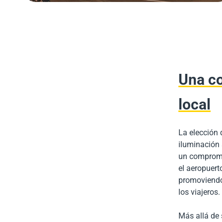
Una co
local
La elección 
iluminación 
un compromi
el aeropuert
promoviendo 
los viajeros.
Más allá de 