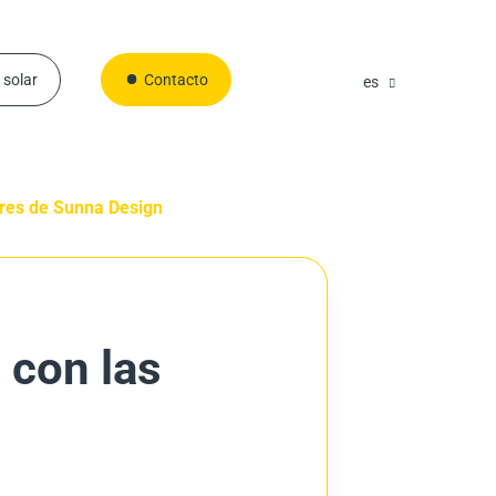
 solar
Contacto
es
ares de Sunna Design
 con las