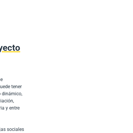
yecto
de
puede tener
o dinámico,
iación,
ia y entre
jas sociales