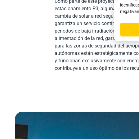
Como parte de este proyecto, el aeropu
identifica
estacionamiento P3, algunas de ellas 
negativam
cambia de solar a red según las condi
garantiza un servicio continuo todas l
períodos de baja irradiación solar, el
alimentación de la red, garantizando u
para las zonas de seguridad del aeropu
autónomas están estratégicamente col
y funcionan exclusivamente con energ
contribuye a un uso óptimo de los recu