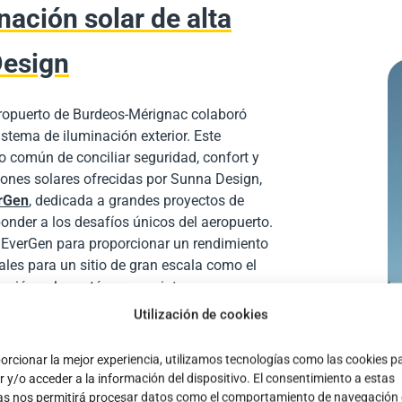
nación solar de alta
Design
ropuerto de Burdeos-
Mérignac
colaboró
stema de iluminación exterior. Este
o común de conciliar seguridad, confort y
iones solares ofrecidas por Sunna Design,
rGen
, dedicada a grandes proyectos de
ponder a los desafíos únicos del aeropuerto.
 EverGen para proporcionar un rendimiento
ales para un sitio de gran escala como el
nación solar autónoma se integran
-responsabilidad del aeropuerto, marcando
Utilización de cookies
más verde.
orcionar la mejor experiencia, utilizamos tecnologías como las cookies p
 y/o acceder a la información del dispositivo. El consentimiento a estas
as nos permitirá procesar datos como el comportamiento de navegación 