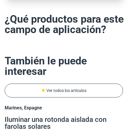
¿Qué productos para este
campo de aplicación?
También le puede
interesar
Ver todos los artículos
Marines, Espagne
Costa Rica
Italie
Cotonou, Bénin
Iluminar una rotonda aislada con
Iluminación solar del Puente de la
Italia: Asegurar una nueva carretera
PAPC Benín: 591 luminarias solares
farolas solares
Amistad en Costa Rica: 26 luminarias
desde el primer día gracias al
autónomas para asegurar Cotonú