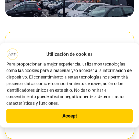
Año
Utilización de cookies
2024
Para proporcionar la mejor experiencia, utilizamos tecnologías
como las cookies para almacenar y/o acceder a la información del
Ubicación
dispositivo. El consentimiento a estas tecnologías nos permitirá
procesar datos como el comportamiento de navegación o los
identificadores únicos en este sitio. No dar o retirar el
Capvern les Bains, Capvern, France
consentimiento puede afectar negativamente a determinadas
características y funciones.
Producto(s) usado(s)
Accept
iSSL Maxi Area, iSSL Maxi Road