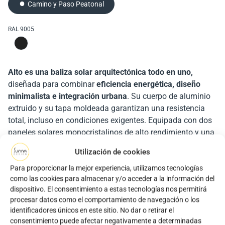
Camino y Paso Peatonal
Camino y Paso Peatonal
Parque y Zona Recreativa
Parque y Zona Recreativa
RAL 9005
RAL 9005
RAL 9005
RAL 9005
RAL 9010
RAL 9010
RAL 8019
RAL 8019
fiable y robusta, especialmente adecuada para
fiable, potente y robusta, especialmente
RAL 9005
RAL 9005
RAL 9005
RAL 9005
RAL 9010
RAL 9010
RAL 9010
RAL 8019
RAL 8019
RAL 8019
la iluminación de carreteras, aparcamientos e industrias
adecuada para la iluminación de carreteras y
aparcamientos
solución de iluminación solar
solución de iluminación solar
modular en formato kit
versión híbrida
autónoma más fiable y robusta
autónoma fiable, robusta y potente, especialmente
Alto es una baliza solar arquitectónica todo en uno,
adecuada para la iluminación de carreteras y
solución de iluminación solar autónoma
solución de iluminación solar
diseñada para combinar
fiable y robusta, especialmente adecuada para pasos de
autónoma fiable y robusta, especialmente adecuada para
aparcamientos
eficiencia energética, diseño
minimalista e integración urbana
peatones, carriles bici y aparcamientos
la iluminación de zonas, aparcamientos y plazas públicas
. Su cuerpo de aluminio
extruido y su tapa moldeada garantizan una resistencia
un dimensionamiento energético totalmente
Descargar el folleto
total, incluso en condiciones exigentes. Equipada con dos
personalizado.
funcionalidad
Descargar el folleto
paneles solares monocristalinos de alto rendimiento y una
nativa de supervisión
Descargar el folleto
batería LiFePO₄,
se recarga rápidamente y proporciona
Utilización de cookies
Contáctenos
una luz autónoma fiable durante hasta tres noches
Descargar el folleto
Contáctenos
consecutivas.
Compacta, discreta y fácil de instalar, Alto
Para proporcionar la mejor experiencia, utilizamos tecnologías
Descargar el folleto
Descargar el folleto
Descargar el folleto
Descargar el folleto
Contáctenos
como las cookies para almacenar y/o acceder a la información del
responde a las necesidades de municipios y urbanistas
Descargar el folleto
dispositivo. El consentimiento a estas tecnologías nos permitirá
que buscan una
solución de iluminación sostenible, sin
procesar datos como el comportamiento de navegación o los
Contáctenos
conexión a la red.
identificadores únicos en este sitio. No dar o retirar el
Contáctenos
Contáctenos
Contáctenos
Contáctenos
consentimiento puede afectar negativamente a determinadas