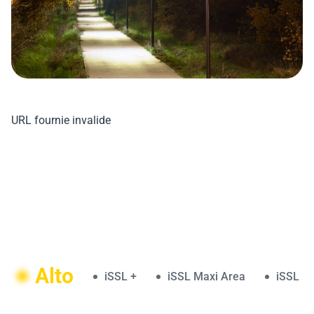
URL fournie invalide
Alto
iSSL +
iSSL Maxi Area
iSSL M