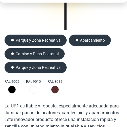
Parque y Zona Recreativa
Carretera y Calle
Carretera y Calle
Aparcamiento
Aparcamiento
Camino y Paso Peatonal
RAL 9005
RAL 9005
RAL 9010
RAL 9010
RAL 8019
RAL 8019
Parque y Zona Recreativa
fiable y robusta, especialmente adecuada para
fiable, potente y robusta, especialmente
RAL 9005
RAL 9010
RAL 8019
la iluminación de carreteras, aparcamientos e industrias
adecuada para la iluminación de carreteras y
aparcamientos
La UP1 es fiable y robusta, especialmente adecuada para
iluminar pasos de peatones, carriles bici y aparcamientos.
Este innovador producto ofrece una instalación rápida y
sencilla con un rendimiento inigualable y servicios