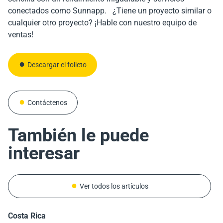
Descargar el folleto
conectados como Sunnapp. ¿Tiene un proyecto similar o
Descargar el folleto
cualquier otro proyecto? ¡Hable con nuestro equipo de
ventas!
Contáctenos
Contáctenos
Descargar el folleto
Contáctenos
También le puede
interesar
Ver todos los artículos
Costa Rica
Italie
Cotonou, Bénin
València, Espagne