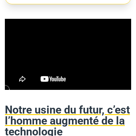
Notre usine du futur, c’est
Mute
Settings
l’homme augmenté de la
technologie