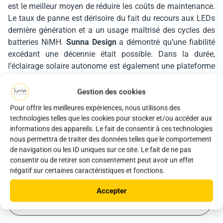
est le meilleur moyen de réduire les coûts de maintenance.
Le taux de panne est dérisoire du fait du recours aux LEDs
dernière génération et a un usage maîtrisé des cycles des
batteries NiMH.
Sunna Design
a démontré qu’une fiabilité
excédant une décennie était possible. Dans la durée,
l’éclairage solaire autonome est également une plateforme
idéale pour déployer des fonctions nouvelles comme la
surveillance audio ou des services d’accès aux réseaux
Gestion des cookies
numériques locaux qui, l’un comme l’autre, impliquent des
Pour offrir les meilleures expériences, nous utilisons des
blindages et des transformateurs coûteux sur des
technologies telles que les cookies pour stocker et/ou accéder aux
dispositifs d’éclairage conventionnels.
informations des appareils. Le fait de consentir à ces technologies
nous permettra de traiter des données telles que le comportement
Cela pourrait aussi vous
de navigation ou les ID uniques sur ce site. Le fait de ne pas
consentir ou de retirer son consentement peut avoir un effet
intéresser
négatif sur certaines caractéristiques et fonctions.
Accepter
Voir tous les articles