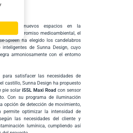
r
uosa
nar estos nuevos espacios en la
de su compromiso medioambiental, el
sse-Spleen ha elegido los candelabros
inteligentes de Sunna Design, cuyo
tegra armoniosamente con el entorno
 para satisfacer las necesidades de
el castillo, Sunna Design ha propuesto
 pie solar
iSSL
M
axi
Road
con sensor
to. Con su programa de iluminación
 la opción de detección de movimiento,
n permite optimizar la intensidad de
según las necesidades del cliente y
ontaminación lumínica, cumpliendo así
s del proyecto.