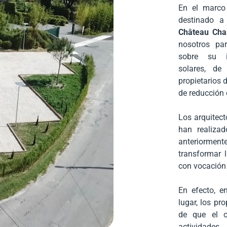
En el marco
destinado a 
Château Cha
nosotros par
sobre su i
solares, d
propietarios d
de reducción 
Los arquitect
han realizad
anteriormente
transformar 
con vocación 
En efecto, e
lugar, los pr
de que el c
actividades