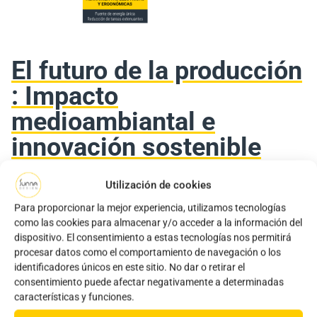
El futuro de la producción
: Impacto
medioambiantal e
innovación sostenible
En un mundo en transformación, las Fábricas del Futuro
Utilización de cookies
juegan un papel crucial en la reducción de las emisiones
Para proporcionar la mejor experiencia, utilizamos tecnologías
de carbono y la gestión responsable de los recursos. Para
como las cookies para almacenar y/o acceder a la información del
Sunna Design, este enfoque no es solo una necesidad,
dispositivo. El consentimiento a estas tecnologías nos permitirá
sino una responsabilidad. Nuestra planta de producción
procesar datos como el comportamiento de navegación o los
identificadores únicos en este sitio. No dar o retirar el
demuestra que es posible conciliar innovación tecnológica,
consentimiento puede afectar negativamente a determinadas
excelencia industrial y sostenibilidad medioambiental.
características y funciones.