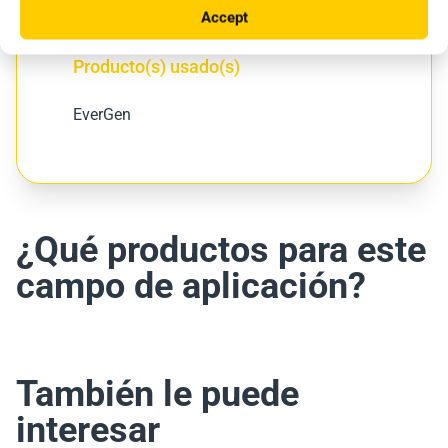
2023
Atlantique, Bénin
Accept
Producto(s) usado(s)
EverGen
¿Qué productos para este
campo de aplicación?
También le puede
interesar